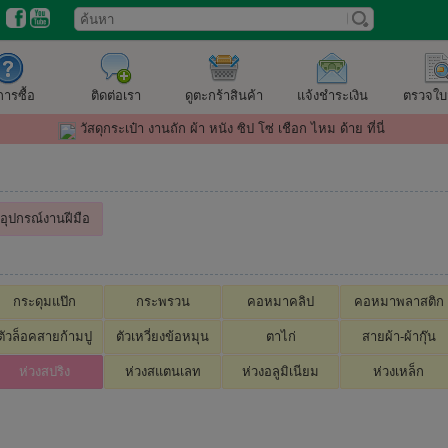
ีการซื้อ
ติดต่อเรา
ดูตะกร้าสินค้า
แจ้งชำระเงิน
ตรวจใบสั
วัสดุกระเป๋า งานถัก ผ้า หนัง ซิป โซ่ เชือก ไหม ด้าย ที่นี่
อุปกรณ์งานฝีมือ
กระดุมแป๊ก
กระพรวน
คอหมาคลิป
คอหมาพลาสติก
ตัวล็อคสายก้ามปู
ตัวเหวี่ยงข้อหมุน
ตาไก่
สายผ้า-ผ้ากุ๊น
ห่วงสปริง
ห่วงสแตนเลท
ห่วงอลูมิเนียม
ห่วงเหล็ก